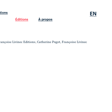
EN
tions
Éditions
À propos
Françoise Livinec Editions, Catherine Puget, Françoise Livinec