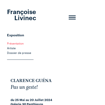
Françoise
Livinec
Toggle
navigation
Exposition
Présentation
Artiste
Dossier de presse
CLARENCE GUÉNA
Pas un geste!
du 25 Mai au 20 Juillet 2024
Galerie 30 Penthievre