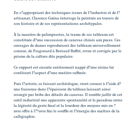
En s?appropriant des techniques issues de l?industrie et de l?
artisanat, Clarence Guéna interroge la peinture au travers de
son histoire et de ses représentations archétypales.
À la manière de palimpsestes, la trame de ses tableaux est
constituée d?une succession de canevas chinés aux puces. Ces
ouvrages de dames reproduisent des tableaux universellement
connus, de Fragonard à Bernard Buffet, revus et corrigés par le
prisme de la culture dite populaire.
Ce support est ensuite entièrement nappé d?une résine lui
conférant l?aspect d?une matière raffinée.
Puis l?artiste, se faisant archéologue, vient creuser à l?aide d?
une fraiseuse dans l?épaisseur du tableau laissant ainsi
resurgir par bribe des détails du canevas. Il semble jaillir de cet
outil industriel une apparente spontanéité et le paradoxe entre
la légèreté du geste final et la lourdeur des moyens mis en ?
uvre offre à l??uvre fini le souffle et l?énergie des maîtres de la
calligraphie.