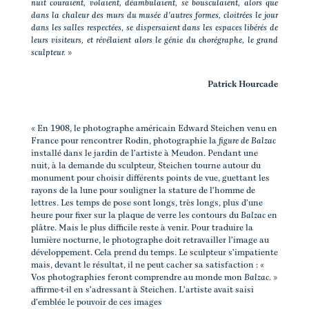
nuit couraient, volaient, déambulaient, se bousculaient, alors que
dans la chaleur des murs du musée d'autres formes, cloitrées le jour
dans les salles respectées, se dispersaient dans les espaces libérés de
leurs visiteurs, et révélaient alors le génie du chorégraphe, le grand
sculpteur.
»
Patrick Hourcade
« En 1908, le photographe américain Edward Steichen venu en
France pour rencontrer Rodin, photographie la
figure de Balzac
installé dans le jardin de l'artiste à Meudon. Pendant une
nuit, à la demande du sculpteur, Steichen tourne autour du
monument pour choisir différents points de vue, guettant les
rayons de la lune pour souligner la stature de l'homme de
lettres. Les temps de pose sont longs, très longs, plus d'une
heure pour fixer sur la plaque de verre les contours du
Balzac
en
plâtre. Mais le plus difficile reste à venir. Pour traduire la
lumière nocturne, le photographe doit retravailler l'image au
développement. Cela prend du temps. Le sculpteur s'impatiente
mais, devant le résultat, il ne peut cacher sa satisfaction : «
Vos photographies feront comprendre au monde mon
Balzac
. »
affirme-t-il en s'adressant à Steichen. L'artiste avait saisi
d'emblée le pouvoir de ces images