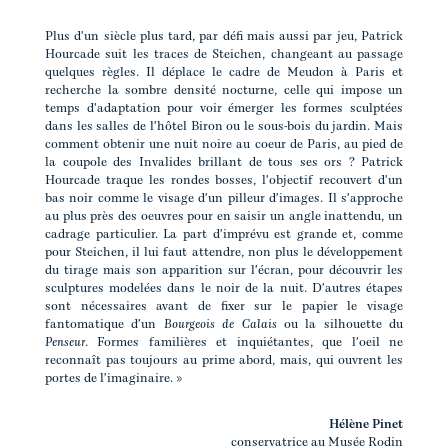
Plus d'un siècle plus tard, par défi mais aussi par jeu, Patrick
Hourcade suit les traces de Steichen, changeant au passage
quelques règles. Il déplace le cadre de Meudon à Paris et
recherche la sombre densité nocturne, celle qui impose un
temps d'adaptation pour voir émerger les formes sculptées
dans les salles de l'hôtel Biron ou le sous-bois du jardin. Mais
comment obtenir une nuit noire au coeur de Paris, au pied de
la coupole des Invalides brillant de tous ses ors ? Patrick
Hourcade traque les rondes bosses, l'objectif recouvert d'un
bas noir comme le visage d'un pilleur d'images. Il s'approche
au plus près des oeuvres pour en saisir un angle inattendu, un
cadrage particulier. La part d'imprévu est grande et, comme
pour Steichen, il lui faut attendre, non plus le développement
du tirage mais son apparition sur l'écran, pour découvrir les
sculptures modelées dans le noir de la nuit. D'autres étapes
sont nécessaires avant de fixer sur le papier le visage
fantomatique d'un
Bourgeois de Calais
ou la silhouette du
Penseur
. Formes familières et inquiétantes, que l'oeil ne
reconnaît pas toujours au prime abord, mais, qui ouvrent les
portes de l'imaginaire. »
Hélène Pinet
conservatrice au Musée Rodin