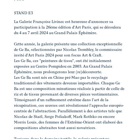
STAND E3
La Galerie Françoise Livinec est heureuse d'annoncer sa
participation à la 26ème édition d'Art Paris, qui se déroulera
du 4 au 7 avril 2024 au Grand Palais Éphémère.
Cette année, la galerie présente une collection exceptionnelle
de Ge Ba, sélectionnées par Nicolas Trembley, le commissaire
invité d'Art Paris 2024 pour son focus Art & Craft.
Les Ge Ba, ces "peintures de tissu", ont été initialement
exposées au Centre Pompidou en 2003. Au Grand Palais
Éphémère, nous prolongerons leur (re)découverte.
Les Ge Ba sont nés en Chine pré-Mao par le recyclage
traditionnel des vêtements devenus importables. Chaque Ge
Ba est une composition minutieuse réalisée à partir de colle de
riz et de tissus provenant de diverses pièces vestimentaires.
Témoignant d'un raffinement extrême dans l'art de la
récupération, ces œuvres ont révolutionné l'approche européo-
centrée de l'abstraction. Parallèlement à des artistes tels que
Nicolas de Staël, Serge Poliakoff, Mark Rothko ou encore
Morris Louis, des femmes de l'Extrême-Orient ont élaboré des
compositions abstraites tout aussi novatrices.