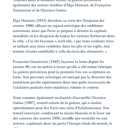
Toujours dans le domaine textile, la galerie présentera
également des œuvres inédites d'Elga Heinzen, de Françoise
Giannesini et de Clarence Guéna.
Elga Heinzen (1933) dévoilera sa série des Drapeaux des
années 1980, offrant un regard artistique des emblèmes
nationaux, alors que Paris se prépare à devenir la capitale
mondiale où les drapeaux de toutes les nations flotteront dans
la ville. « J'ai été fascinée », écrit-elle, « par leurs couleurs vives
se mêlant avec leurs symboles dans les plis et les replis, leur
texture vivante semblable à celle du tissu des vêtements. »
Françoise Giannesini (1945) façonne la laine depuis les
années 80, sur un métier à tisser qu'elle a elle-même fabriqué.
La galerie présentera pour la première fois ses sculptures en
laine. Son parcours artistique est marqué par la diversité des
matériaux qu'elle expérimente dans une quête incessante de
l'alchimie parfaite entre matériau, volume et couleur.
Nous sommes également enchantés d'accueillir Clarence
Guéna (1987), nouvel artiste de la galerie, qui a réalisé
spécialement pour Art Paris une série d'Eclaboussures. Son
travail innovant, combinant la résine blanche et le laser sur
des canevas des années 1950, insuffle une nouvelle vie aux
œuvres, capturant dans un geste l'énergie vitale du monde, le