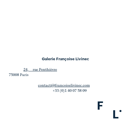
Galerie Françoise Livinec
24, rue Penthièvre
75008 Paris
contact@francoiselivinec.com
+33 (0)1 40 07 58 09
F
.
L