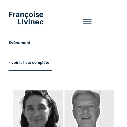
Françoise
Livinec
Toggle
navigation
Évènement
< voir la liste complète