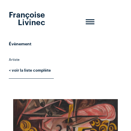
Françoise
Livinec
Toggle
navigation
Évènement
Artiste
< voir la liste complète