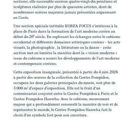
sections, elle rassemble environ quatre-vingt-dix peintures et
sculptures réalisées par plus de quarante artistes, dont de
nombreuses œuvres majeures jamais présentées auparavant
en Corée.
Une section spéciale intitulée KOREA FOCUS s'intéresse à la
place de Paris dans la formation de l'art moderne coréen au
e
début du 20
siècle. En explorant les échanges entre le cubisme
occidental et différents domaines artistiques coréens – les arts
visuels, la photographie , la littérature ou la danse – cette
section met en lumière la manière dont la « vision moderne »
issue du cubisme a nourri les développements de l'art moderne
et contemporain coréens.
Cette exposition inaugurale, présentée à partir du 4 juin 2026
à partir des œuvres de la collection du Centre Pompidou,
occupera les deux galeries principales du musée, soit plus de
3 000 m² d'espace d'exposition. Elle est le fruit d'un
commissariat conjoint entre le Centre Pompidou à Paris et le
Centre Pompidou Hanwha. Avec le cubisme, mouvement
majeur qui a profondément renouvelé la manière de voir et de
représenter le monde, le Centre Pompidou Hanwha fait le
choix d'un symbole fort pour son ouverture.