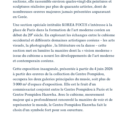
sections, elle rassemble environ quatre-vingt-dix peintures et
sculptures réalisées par plus de quarante artistes, dont de
nombreuses œuvres majeures jamais présentées auparavant
en Corée.
Une section spéciale intitulée KOREA FOCUS s'intéresse à la
place de Paris dans la formation de l'art moderne coréen au
e
début du 20
siècle. En explorant les échanges entre le cubisme
occidental et différents domaines artistiques coréens – les arts
visuels, la photographie , la littérature ou la danse – cette
section met en lumière la manière dont la « vision moderne »
issue du cubisme a nourri les développements de l'art moderne
et contemporain coréens.
Cette exposition inaugurale, présentée à partir du 4 juin 2026
à partir des œuvres de la collection du Centre Pompidou,
occupera les deux galeries principales du musée, soit plus de
3 000 m² d'espace d'exposition. Elle est le fruit d'un
commissariat conjoint entre le Centre Pompidou à Paris et le
Centre Pompidou Hanwha. Avec le cubisme, mouvement
majeur qui a profondément renouvelé la manière de voir et de
représenter le monde, le Centre Pompidou Hanwha fait le
choix d'un symbole fort pour son ouverture.