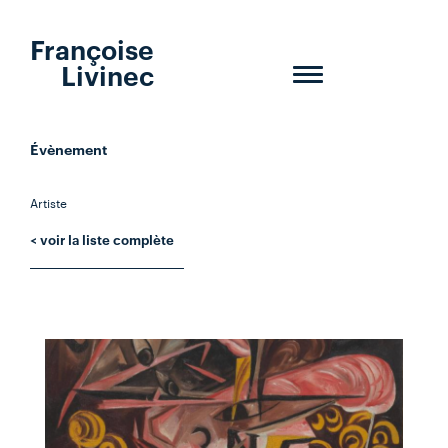
Françoise
Livinec
Toggle
navigation
Évènement
Artiste
< voir la liste complète