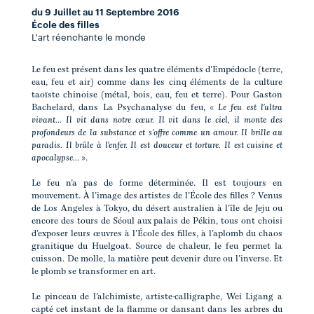
du 9 Juillet au 11 Septembre 2016
École des filles
L'art réenchante le monde
Le feu est présent dans les quatre éléments d’Empédocle (terre,
eau, feu et air) comme dans les cinq éléments de la culture
taoïste chinoise (métal, bois, eau, feu et terre). Pour Gaston
Bachelard, dans La Psychanalyse du feu,
« Le feu est l’ultra
vivant... Il vit dans notre cœur. Il vit dans le ciel, il monte des
profondeurs de la substance et s’offre comme un amour. Il brille au
paradis. Il brûle à l’enfer. Il est douceur et torture. Il est cuisine et
apocalypse... »
.
Le feu n’a pas de forme déterminée. Il est toujours en
mouvement. À l’image des artistes de l’École des filles ? Venus
de Los Angeles à Tokyo, du désert australien à l’île de Jeju ou
encore des tours de Séoul aux palais de Pékin, tous ont choisi
d’exposer leurs œuvres à l’École des filles, à l’aplomb du chaos
granitique du Huelgoat. Source de chaleur, le feu permet la
cuisson. De molle, la matière peut devenir dure ou l’inverse. Et
le plomb se transformer en art.
Le pinceau de l’alchimiste, artiste-calligraphe, Wei Ligang a
capté cet instant de la flamme or dansant dans les arbres du