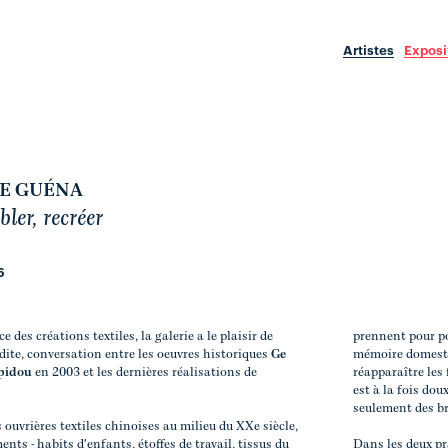
Artistes
Exposi
CE GUÉNA
ler, recréer
6
 des créations textiles, la galerie a le plaisir de
prennent pour po
dite, conversation entre les oeuvres historiques
Ge
mémoire domestiqu
pidou
en 2003 et les dernières réalisations de
réapparaître les 
est à la fois dou
seulement des br
 ouvrières textiles chinoises au milieu du XXe siècle,
ents - habits d'enfants, étoffes de travail, tissus du
Dans les deux pra