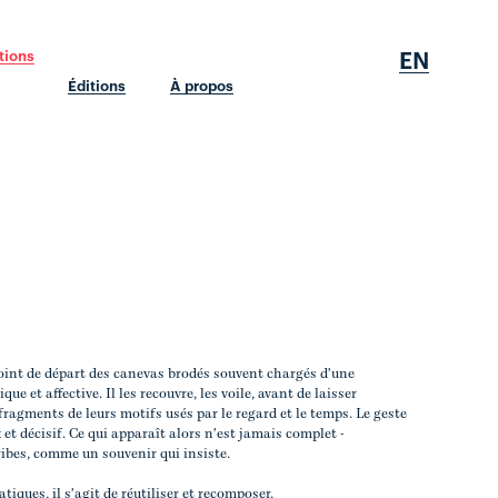
EN
tions
Éditions
À propos
int de départ des canevas brodés souvent chargés d'une
e et affective. Il les recouvre, les voile, avant de laisser
fragments de leurs motifs usés par le regard et le temps. Le geste
x et décisif. Ce qui apparaît alors n'est jamais complet -
ibes, comme un souvenir qui insiste.
tiques, il s'agit de réutiliser et recomposer.