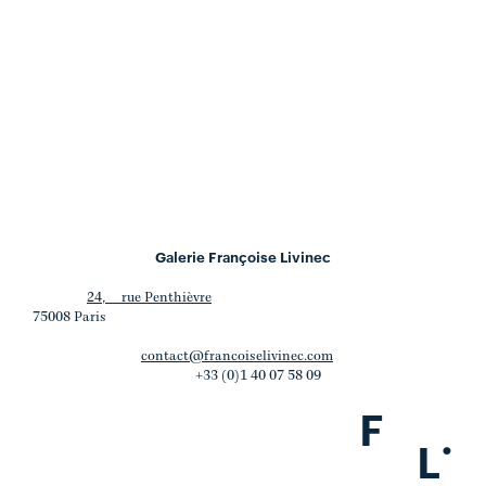
Galerie Françoise Livinec
24, rue Penthièvre
75008 Paris
contact@francoiselivinec.com
+33 (0)1 40 07 58 09
F
.
L