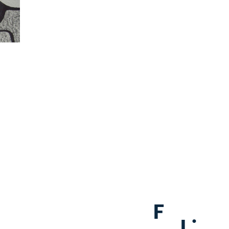
F
.
L