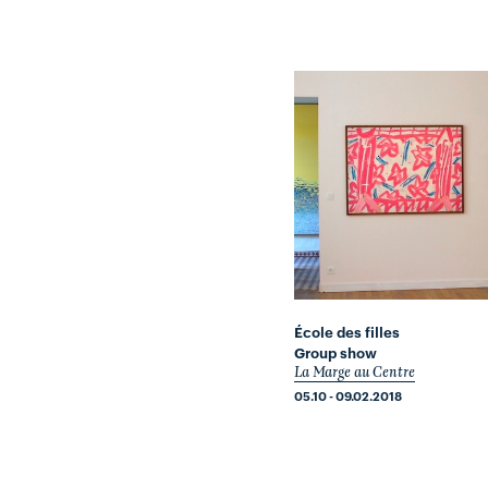
École des filles
Group show
La Marge au Centre
05.10 - 09.02.2018