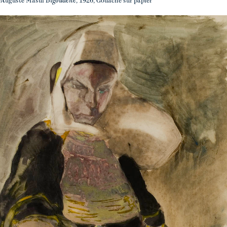
Bigoudène
-Auguste Masui
, 1926, Gouache sur papier