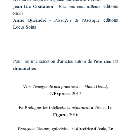
-
, éditions
Jean-Luc Coatalem
Mes pas vont ailleurs
Stock
-
, éditions
Anne Quéméré
Passagère de l'Arctique
Locus Solus
Pour lire une sélection d'articles autour de
l'été des 13
dimanches
,
Vive l'énergie de nos provinces ! - Mona Ozouf
, 2017
L'Express
,
En Bretagne, les intellectuels retournent à l'école
Le
, 2016
Figaro
,
Françoise Livinec, galeriste... et directrice d'école
Le