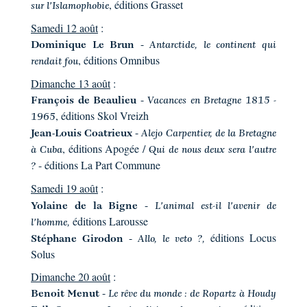
, éditions Grasset
sur l'Islamophobie
Samedi 12 août
:
-
Dominique Le Brun
Antarctide, le continent qui
, éditions Omnibus
rendait fou
Dimanche 13 août
:
-
François de Beaulieu
Vacances en Bretagne 1815 -
, éditions Skol Vreizh
1965
-
Jean-Louis Coatrieux
Alejo Carpentier, de la Bretagne
, éditions Apogée /
à Cuba
Qui de nous deux sera l'autre
- éditions La Part Commune
?
Samedi 19 août
:
-
Yolaine de la Bigne
L'animal est-il l'avenir de
éditions Larousse
l'homme,
-
éditions Locus
Stéphane Girodon
Allo, le veto ?,
Solus
Dimanche 20 août
:
-
Benoit Menut
Le rêve du monde : de Ropartz à Houdy