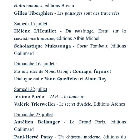
, éditions Bayard
et des hommes
-
Gilles Tiberghien
Les paysages sont des traversées
Samedi 15 juillet
:
-
Hélène L'Heuillet
Du voisinage. Essai sur la
, éditions Albin Michel
coexistence humaine
-
, éditions
Scholastique Mukasonga
Coeur Tambour
Gallimard
Dimanche 16 juillet
:
Sur une idée de Mona Ozouf :
Courage, fuyons !
Dialogue entre
et
Yann Queffélec
Alain Rey
Samedi 22 juillet
:
-
Jérôme Porée
L'Art et la douleur
Editions Arènes
Valérie Trierweiler
- Le secret d'Adèle,
Dimanche 23 juillet
:
-
, éditions
Aurélien Bellanger
Le Grand Paris
Gallimard
, éditions du
Paul-Hervé Parsy
- Un château moderne