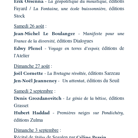
-
, éditions
Erik Orsenna
La géopolitique du moustique
Fayard /
, éditions
La Fontaine, une école buissonnière
Stock
Samedi 26 août
:
-
Jean-Michel Le Boulanger
Manifeste pour une
éditions Dialogues
France de la diversité
,
-
éditions de
Edwy Plenel
Voyage en terres d'espoir
,
l'Atelier
Dimanche 27 août
:
-
, éditions Sarzeau
Joël Cornette
La Bretagne révoltée
-
, éditions du Seuil
Jen-Noël Jeanneney
Un attentat
Samedi 2 septembre
:
-
, éditions
Denis Grozdanovitch
Le génie de la bêtise
Grasset
-
,
Hubert Haddad
Premières neiges sur Pondichéry
éditions Zulma
Dimanche 3 septembre
:
Récital de
de Segalen par
Stèles
Céline Persin