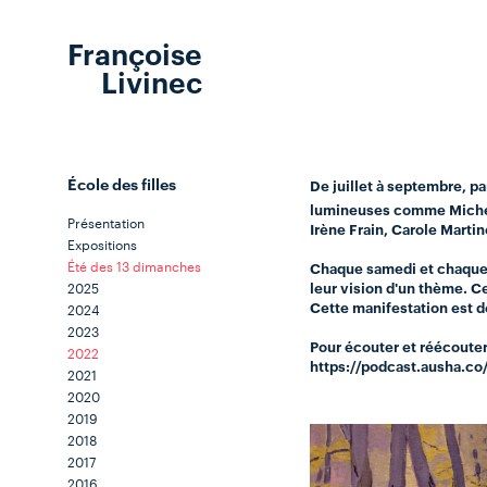
Françoise
Livinec
École des filles
De juillet à septembre, pa
lumineuses comme Michel O
Présentation
Irène Frain, Carole Martin
Expositions
Été des 13 dimanches
Chaque samedi et chaque d
2025
leur vision d'un thème. C
Cette manifestation est de
2024
2023
Pour écouter et réécouter
2022
https://podcast.ausha.co
2021
2020
2019
2018
2017
2016