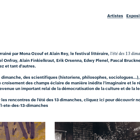
Artistes
Exposi
rrainé par Mona Ozouf et Alain Rey, le festival littéraire,
l'été des 13 dim
nfray, Alain Finkielkraut, Erik Orsenna, Edwy Plenel, Pascal Bruckner
ez et tant d'autres.
imanche, des scientifiques (historiens, philosophes, sociologues...),
e croisement des champs éclaire de manière inédite l'imaginaire et le r
venue un important relai de la démocratisation de la culture et de la le
 les rencontres de l'été des 13 dimanches,
cliquez ici
pour découvrir no
/l-ete-des-13-dimanches