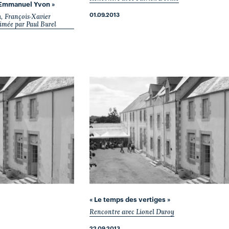
 Emmanuel Yvon »
01.09.2013
h, François-Xavier
mée par Paul Burel
« Le temps des vertiges »
Rencontre avec Lionel Duroy
22.09.2013