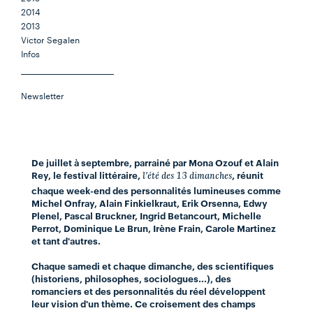
2014
2013
Victor Segalen
Infos
Newsletter
De juillet à septembre, parrainé par Mona Ozouf et Alain
Rey, le festival littéraire,
, réunit
l'été des 13 dimanches
chaque week-end des personnalités lumineuses comme
Michel Onfray, Alain Finkielkraut, Erik Orsenna, Edwy
Plenel, Pascal Bruckner, Ingrid Betancourt, Michelle
Perrot, Dominique Le Brun, Irène Frain, Carole Martinez
et tant d'autres.
Chaque samedi et chaque dimanche, des scientifiques
(historiens, philosophes, sociologues...), des
romanciers et des personnalités du réel développent
leur vision d'un thème. Ce croisement des champs