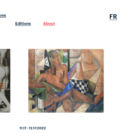
FR
ions
Editions
About
11.17 - 12.17.2022